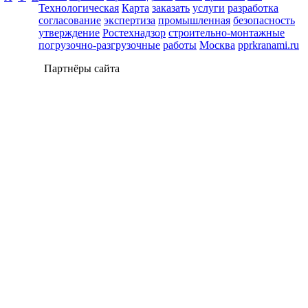
Технологическая
Карта
заказать
услуги
разработка
согласование
экспертиза
промышленная
безопасность
утверждение
Ростехнадзор
строительно-монтажные
погрузочно-разгрузочные
работы
Москва
pprkranami.ru
Партнёры сайта