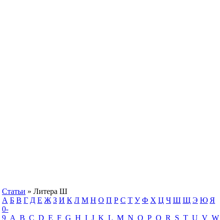
Статьи
» Литера Ш
А
Б
В
Г
Д
Е
Ж
З
И
К
Л
М
Н
О
П
Р
С
Т
У
Ф
Х
Ц
Ч
Ш
Щ
Э
Ю
Я
0-
9
A
B
C
D
E
F
G
H
I
J
K
L
M
N
O
P
Q
R
S
T
U
V
W