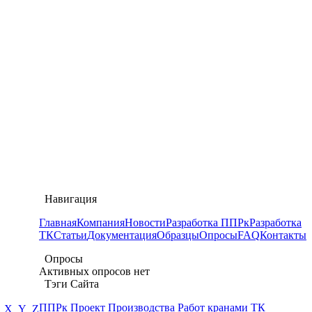
Навигация
Главная
Компания
Новости
Разработка ППРк
Разработка
ТК
Статьи
Документация
Образцы
Опросы
FAQ
Контакты
Опросы
Активных опросов нет
Тэги Сайта
ППРк
Проект
Производства
Работ
кранами
ТК
X
Y
Z