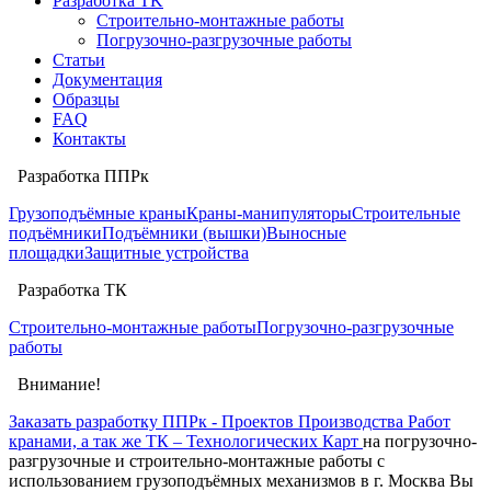
Разработка TK
Строительно-монтажные работы
Погрузочно-разгрузочные работы
Статьи
Документация
Образцы
FAQ
Контакты
Разработка ППРк
Грузоподъёмные краны
Краны-манипуляторы
Строительные
подъёмники
Подъёмники (вышки)
Выносные
площадки
Защитные устройства
Разработка ТК
Строительно-монтажные работы
Погрузочно-разгрузочные
работы
Внимание!
Заказать разработку ППРк - Проектов Производства Работ
кранами, а так же ТК – Технологических Карт
на погрузочно-
разгрузочные и строительно-монтажные работы с
использованием грузоподъёмных механизмов в г. Москва Вы