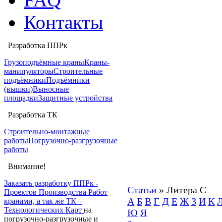
Контакты
Разработка ППРк
Грузоподъёмные краны
Краны-
манипуляторы
Строительные
подъёмники
Подъёмники
(вышки)
Выносные
площадки
Защитные устройства
Разработка ТК
Строительно-монтажные
работы
Погрузочно-разгрузочные
работы
Внимание!
Заказать разработку ППРк -
Статьи
» Литера С
Проектов Производства Работ
А
Б
В
Г
Д
Е
Ж
З
И
К
кранами, а так же ТК –
Технологических Карт
на
Ю
Я
погрузочно-разгрузочные и