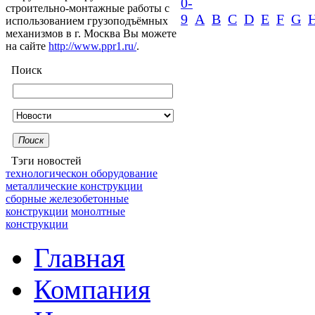
0-
строительно-монтажные работы с
9
A
B
C
D
E
F
G
использованием грузоподъёмных
механизмов в г. Москва Вы можете
на сайте
http://www.ppr1.ru/
.
Поиск
Поиск
Тэги новостей
технологическон оборудование
металлические конструкции
сборные железобетонные
конструкции
монолтные
конструкции
Главная
Компания