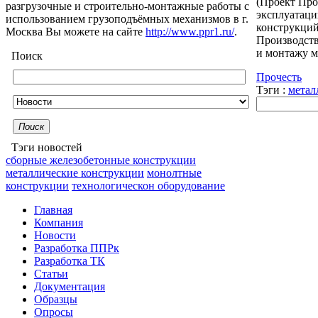
(Проект Про
разгрузочные и строительно-монтажные работы с
эксплуатаци
использованием грузоподъёмных механизмов в г.
конструкций
Москва Вы можете на сайте
http://www.ppr1.ru/
.
Производств
и монтажу м
Поиск
Прочесть
Тэги :
метал
Поиск
Тэги новостей
сборные железобетонные конструкции
металлические конструкции
монолтные
конструкции
технологическон оборудование
Главная
Компания
Новости
Разработка ППРк
Разработка ТК
Статьи
Документация
Образцы
Опросы