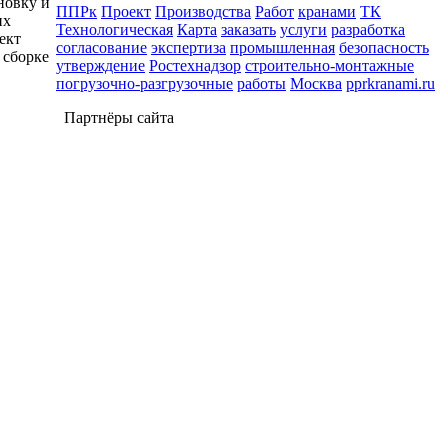
новку и
ППРк
Проект
Производства
Работ
кранами
ТК
их
Технологическая
Карта
заказать
услуги
разработка
ект
согласование
экспертиза
промышленная
безопасность
 сборке
утверждение
Ростехнадзор
строительно-монтажные
погрузочно-разгрузочные
работы
Москва
pprkranami.ru
Партнёры сайта