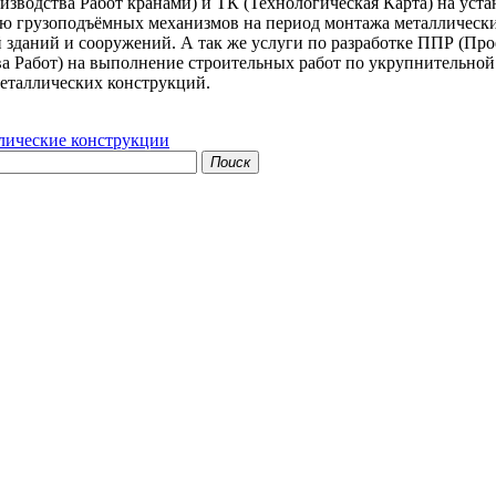
изводства Работ кранами) и ТК (Технологическая Карта) на уста
ю грузоподъёмных механизмов на период монтажа металлическ
 зданий и сооружений. А так же услуги по разработке ППР (Про
а Работ) на выполнение строительных работ по укрупнительной
еталлических конструкций.
лические конструкции
Поиск