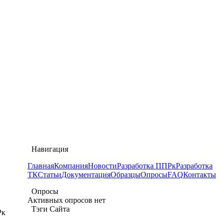
Навигация
Главная
Компания
Новости
Разработка ППРк
Разработка
ТК
Статьи
Документация
Образцы
Опросы
FAQ
Контакты
Опросы
Активных опросов нет
Тэги Сайта
Рк