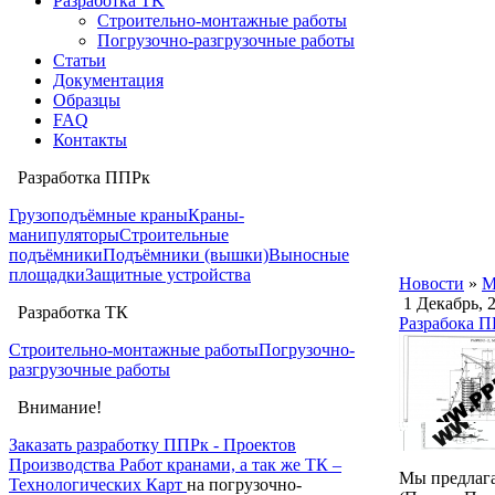
Разработка TK
Строительно-монтажные работы
Погрузочно-разгрузочные работы
Статьи
Документация
Образцы
FAQ
Контакты
Разработка ППРк
Грузоподъёмные краны
Краны-
манипуляторы
Строительные
подъёмники
Подъёмники (вышки)
Выносные
площадки
Защитные устройства
Новости
»
М
1 Декабрь, 
Разработка ТК
Разрабока П
Строительно-монтажные работы
Погрузочно-
разгрузочные работы
Внимание!
Заказать разработку ППРк - Проектов
Производства Работ кранами, а так же ТК –
Мы предлага
Технологических Карт
на погрузочно-