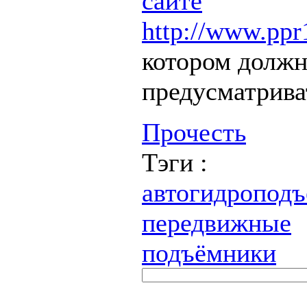
сайте
http://www.ppr1
котором долж
предусматрива
Прочесть
Тэги :
автогидропод
передвижные
подъёмники