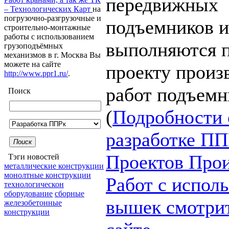
передвижных
– Технологических Карт
на
погрузочно-разгрузочные и
подъемников 
строительно-монтажные
работы с использованием
выполняются 
грузоподъёмных
механизмов в г. Москва Вы
можете на сайте
проекту произ
http://www.ppr1.ru/
.
работ подъем
Поиск
(
Подробности 
разработке ПП
Поиск
Проектов Прои
Тэги новостей
металлические конструкции
монолтные конструкции
Работ с испол
технологическон
оборудование
сборные
вышек смотрит
железобетонные
конструкции