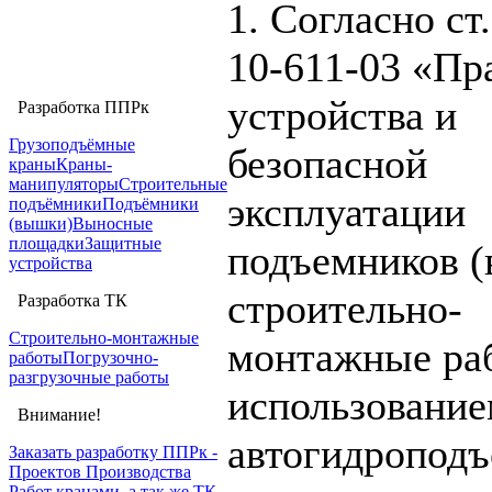
1. Согласно ст
10-611-03 «Пр
устройства и
Разработка ППРк
Грузоподъёмные
безопасной
краны
Краны-
манипуляторы
Строительные
эксплуатации
подъёмники
Подъёмники
(вышки)
Выносные
площадки
Защитные
подъемников 
устройства
строительно-
Разработка ТК
Строительно-монтажные
монтажные ра
работы
Погрузочно-
разгрузочные работы
использовани
Внимание!
автогидроподъ
Заказать разработку ППРк -
Проектов Производства
Работ кранами, а так же ТК