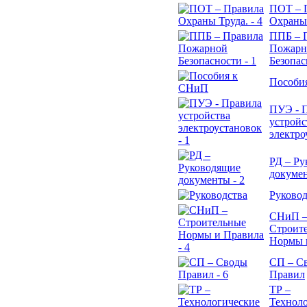
ПОТ – 
Охраны 
ППБ – 
Пожарн
Безопас
Пособи
ПУЭ - 
устройс
электро
РД – Р
докуме
Руковод
СНиП 
Строит
Нормы 
СП – С
Правил
ТР –
Технол