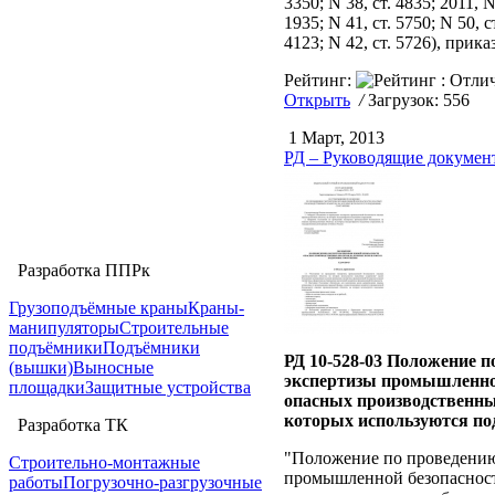
3350; N 38, ст. 4835; 2011, N 
1935; N 41, ст. 5750; N 50, с
4123; N 42, ст. 5726), прик
Рейтинг:
Открыть
/
Загрузок: 556
1 Март, 2013
РД – Руководящие докумен
Разработка ППРк
Грузоподъёмные краны
Краны-
манипуляторы
Строительные
подъёмники
Подъёмники
РД 10-528-03 Положение п
(вышки)
Выносные
экспертизы промышленно
площадки
Защитные устройства
опасных производственны
которых используются п
Разработка ТК
"Положение по проведени
Строительно-монтажные
промышленной безопаснос
работы
Погрузочно-разгрузочные