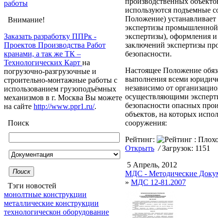
производственных объектов
работы
используются подъемные с
Положение) устанавливает
Внимание!
экспертизы промышленной 
Заказать разработку ППРк -
экспертизы), оформления и
Проектов Производства Работ
заключений экспертизы п
кранами, а так же ТК –
безопасности.
Технологических Карт
на
Настоящее Положение обяз
погрузочно-разгрузочные и
выполнения всеми юридич
строительно-монтажные работы с
независимо от организаци
использованием грузоподъёмных
осуществляющими эксперт
механизмов в г. Москва Вы можете
безопасности опасных про
на сайте
http://www.ppr1.ru/
.
объектов, на которых испо
Поиск
сооружения:
Рейтинг:
Открыть
/
Загрузок: 1151
5 Апрель, 2012
Поиск
МДС - Методические Докум
»
МДС 12-81.2007
Тэги новостей
монолтные конструкции
металлические конструкции
технологическон оборудование