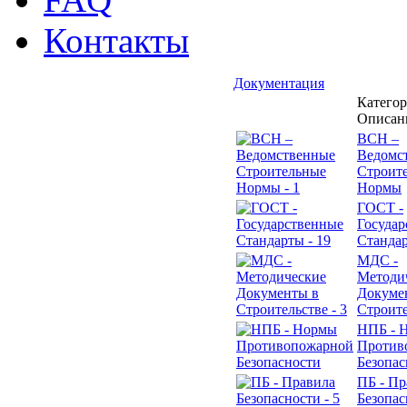
Контакты
Документация
Категор
Описан
ВСН –
Ведомс
Строит
Нормы
ГОСТ -
Госуда
Станда
МДС -
Методи
Докуме
Строите
НПБ - 
Против
Безопас
ПБ - Пр
Безопас