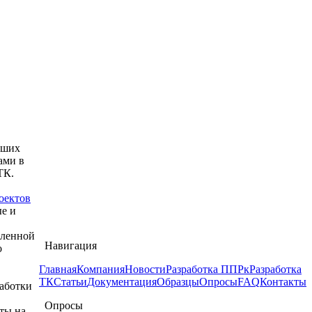
йших
ами в
ТК.
оектов
ые и
шленной
Навигация
о
Главная
Компания
Новости
Разработка ППРк
Разработка
ТК
Статьи
Документация
Образцы
Опросы
FAQ
Контакты
работки
Опросы
ты на