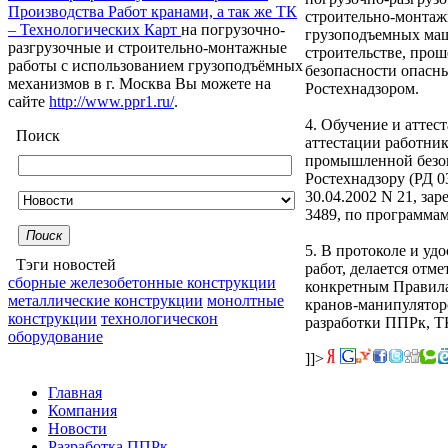
Производства Работ кранами, а так же ТК
строительно-монтаж
– Технологических Карт
на погрузочно-
грузоподъемных маш
разгрузочные и строительно-монтажные
строительстве, про
работы с использованием грузоподъёмных
безопасности опасн
механизмов в г. Москва Вы можете на
Ростехнадзором.
сайте
http://www.ppr1.ru/
.
4. Обучение и аттес
Поиск
аттестации работни
промышленной безоп
Ростехнадзору (РД 0
30.04.2002 N 21, за
3489, по программам
Поиск
5. В протоколе и уд
Тэги новостей
работ, делается отм
сборные железобетонные конструкции
конкретным Правила
металлические конструкции
монолтные
кранов-манипулятор
конструкции
технологическон
разработки ППРк, ТК
оборудование
]]>
Главная
Компания
Новости
Разработка ППРк