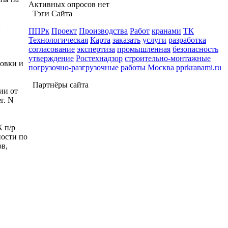
Активных опросов нет
Тэги Сайта
й
ППРк
Проект
Производства
Работ
кранами
ТК
Технологическая
Карта
заказать
услуги
разработка
согласование
экспертиза
промышленная
безопасность
утверждение
Ростехнадзор
строительно-монтажные
товки и
погрузочно-разгрузочные
работы
Москва
pprkranami.ru
Партнёры сайта
ии от
г. N
К п/р
ности по
в,