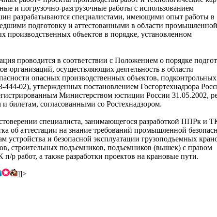
ные и погрузочно-разгрузочные работы с использованием
ин разрабатываются специалистами, имеющими опыт работы в
шедшими подготовку и аттестованными в области промышленно
ых производственных объектов в порядке, установленном
тация проводится в соответствии с Положением о порядке подго
ков организаций, осуществляющих деятельность в области
асности опасных производственных объектов, подконтрольных
3-444-02), утвержденных постановлением Госгортехнадзора Росс
регистрированным Министерством юстиции России 31.05.2002, ре
 и билетам, согласованными со Ростехнадзором.
остоверении специалиста, занимающегося разработкой ППРк и Т
етка об аттестации на знание требований промышленной безопас
м устройства и безопасной эксплуатации грузоподъемных крано
ов, строительных подъемников, подъемников (вышек) с правом
 п/р работ, а также разработки проектов на крановые пути.
]]>