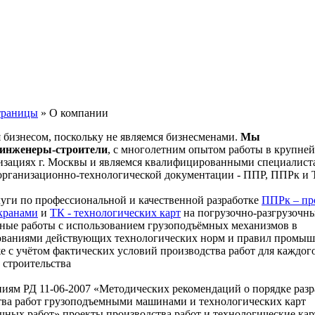
траницы
» О компании
 бизнесом, поскольку не являемся бизнесменами.
Мы
 инженеры-строители
, с многолетним опытом работы в крупне
изациях г. Москвы и являемся квалифицированными специалист
 организационно-технологической документации - ППР, ППРк и 
луги по профессиональной и качественной разработке
ППРк – пр
 кранами
и
ТК - технологических карт
на погрузочно-разгрузочн
ные работы с использованием грузоподъёмных механизмов в
бованиями действующих технологических норм и правил промы
же с учётом фактических условий производства работ для каждог
 строительства
ниям РД 11-06-2007 «Методических рекомендаций о порядке раз
тва работ грузоподъемными машинами и технологических карт
чных работ» проекты производства работ и технологические кар