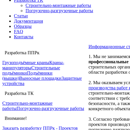
Разработка TK
Строительно-монтажные работы
Погрузочно-разгрузочные работы
Статьи
Документация
Образцы
FAQ
Контакты
Информационные с
Разработка ППРк
1. Мы не занимаемся
профессиональные
Грузоподъёмные краны
Краны-
строительных орган
манипуляторы
Строительные
области разработки
подъёмники
Подъёмники
(вышки)
Выносные площадки
Защитные
2. Мы оказываем ус
устройства
производства работ
строительно-монтаж
Разработка ТК
соответствии с тре
Строительно-монтажные
безопасности, а так
работы
Погрузочно-разгрузочные работы
конкретного объекта
Внимание!
3. Согласно требова
проектов производс
Заказать разработку ППРк - Проектов
погрузочно-разгрузо