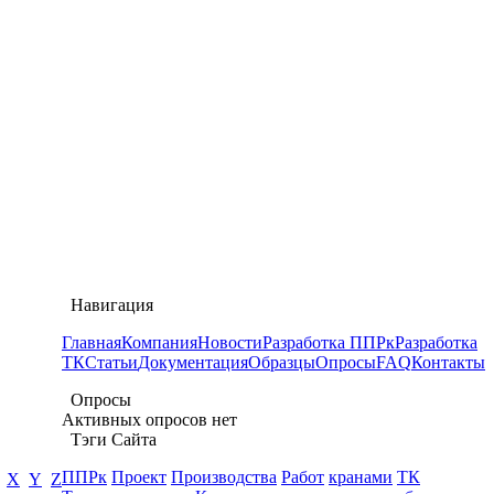
Навигация
Главная
Компания
Новости
Разработка ППРк
Разработка
ТК
Статьи
Документация
Образцы
Опросы
FAQ
Контакты
Опросы
Активных опросов нет
Тэги Сайта
ППРк
Проект
Производства
Работ
кранами
ТК
X
Y
Z