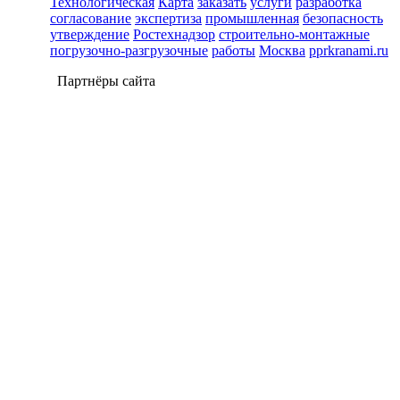
Технологическая
Карта
заказать
услуги
разработка
согласование
экспертиза
промышленная
безопасность
утверждение
Ростехнадзор
строительно-монтажные
погрузочно-разгрузочные
работы
Москва
pprkranami.ru
Партнёры сайта