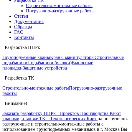
Разработка TK
Строительно-монтажные работы
Погрузочно-разгрузочные работы
Статьи
Документация
Образцы
FAQ
Контакты
Разработка ППРк
Грузоподъёмные краны
Краны-манипуляторы
Строительные
подъёмники
Подъёмники (вышки)
Выносные
площадки
Защитные устройства
Разработка ТК
Строительно-монтажные работы
Погрузочно-разгрузочные
работы
Внимание!
Заказать разработку ППРк - Проектов Производства Работ
кранами, а так же ТК – Технологических Карт
на погрузочно-
разгрузочные и строительно-монтажные работы с
использованием грузоподъёмных механизмов в г. Москва Вы