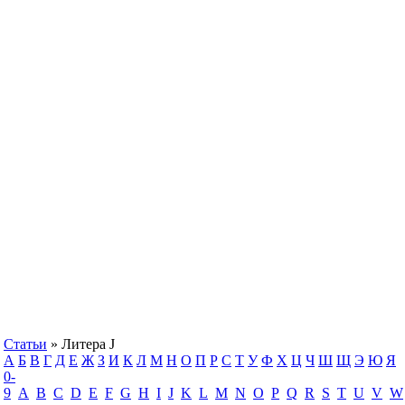
Статьи
» Литера J
А
Б
В
Г
Д
Е
Ж
З
И
К
Л
М
Н
О
П
Р
С
Т
У
Ф
Х
Ц
Ч
Ш
Щ
Э
Ю
Я
0-
9
A
B
C
D
E
F
G
H
I
J
K
L
M
N
O
P
Q
R
S
T
U
V
W