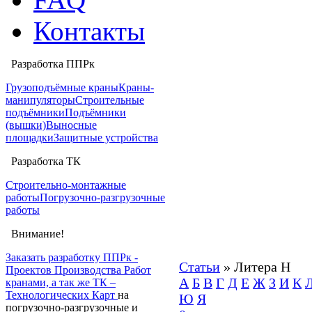
Контакты
Разработка ППРк
Грузоподъёмные краны
Краны-
манипуляторы
Строительные
подъёмники
Подъёмники
(вышки)
Выносные
площадки
Защитные устройства
Разработка ТК
Строительно-монтажные
работы
Погрузочно-разгрузочные
работы
Внимание!
Заказать разработку ППРк -
Статьи
» Литера H
Проектов Производства Работ
А
Б
В
Г
Д
Е
Ж
З
И
К
кранами, а так же ТК –
Технологических Карт
на
Ю
Я
погрузочно-разгрузочные и