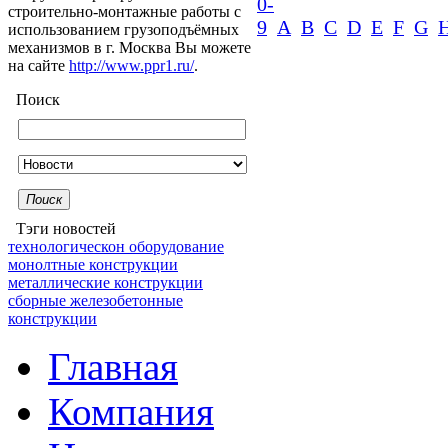
0-
строительно-монтажные работы с
9
A
B
C
D
E
F
G
использованием грузоподъёмных
механизмов в г. Москва Вы можете
на сайте
http://www.ppr1.ru/
.
Поиск
Поиск
Тэги новостей
технологическон оборудование
монолтные конструкции
металлические конструкции
сборные железобетонные
конструкции
Главная
Компания