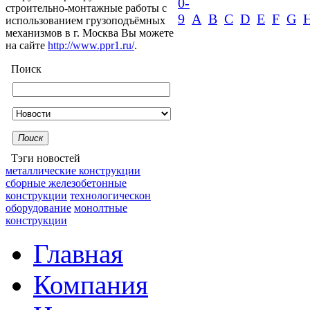
0-
строительно-монтажные работы с
9
A
B
C
D
E
F
G
использованием грузоподъёмных
механизмов в г. Москва Вы можете
на сайте
http://www.ppr1.ru/
.
Поиск
Поиск
Тэги новостей
металлические конструкции
сборные железобетонные
конструкции
технологическон
оборудование
монолтные
конструкции
Главная
Компания