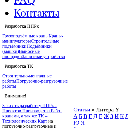
Контакты
Разработка ППРк
Грузоподъёмные краны
Краны-
манипуляторы
Строительные
подъёмники
Подъёмники
(вышки)
Выносные
площадки
Защитные устройства
Разработка ТК
Строительно-монтажные
работы
Погрузочно-разгрузочные
работы
Внимание!
Заказать разработку ППРк -
Статьи
» Литера Y
Проектов Производства Работ
А
Б
В
Г
Д
Е
Ж
З
И
К
кранами, а так же ТК –
Технологических Карт
на
Ю
Я
погрузочно-разгрузочные и