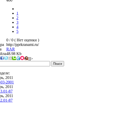
400
1
2
3
4
5
0 / 0 (
Нет оценки
)
ора
http://pprkranami.ru/
а
RAR
айла
48.98 Kb
]]>
Поиск
зделе:
ь, 2011
03-2001
ь, 2011
3.01-87
ь, 2011
2.01-87