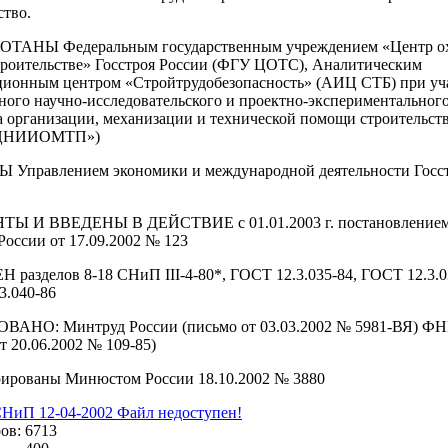
ство.
ОТАНЫ Федеральным государственным учреждением «Центр о
строительстве» Госстроя России (ФГУ ЦОТС), Аналитическим
ионным центром «Стройтрудобезопасность» (АИЦ СТБ) при уч
ного научно-исследовательского и проектно-экспериментальног
а организации, механизации и технической помощи строительст
«ЦНИИОМТП»)
Управлением экономики и международной деятельности Госс
ТЫ И ВВЕДЕНЫ В ДЕЙСТВИЕ с 01.01.2003 г. постановление
России от 17.09.2002 № 123
 разделов 8-18 СНиП III-4-80*, ГОСТ 12.3.035-84, ГОСТ 12.3.0
3.040-86
АНО: Минтруд России (письмо от 03.03.2002 № 5981-ВЯ) Ф
т 20.06.2002 № 109-85)
рированы Минюстом России 18.10.2002 № 3880
СНиП 12-04-2002
Файл недоступен!
ов:
6713