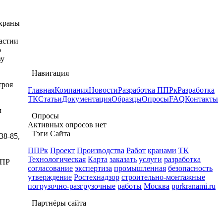
храны
астии
о
ву
Навигация
троя
Главная
Компания
Новости
Разработка ППРк
Разработка
ТК
Статьи
Документация
Образцы
Опросы
FAQ
Контакты
м
Опросы
Активных опросов нет
Тэги Сайта
38-85,
ППРк
Проект
Производства
Работ
кранами
ТК
Технологическая
Карта
заказать
услуги
разработка
НПР
согласование
экспертиза
промышленная
безопасность
утверждение
Ростехнадзор
строительно-монтажные
погрузочно-разгрузочные
работы
Москва
pprkranami.ru
Партнёры сайта