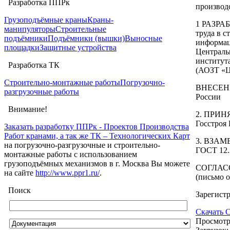
Разработка ППРк
производ
Грузоподъёмные краны
Краны-
1 РАЗРАБ
манипуляторы
Строительные
труда в 
подъёмники
Подъёмники (вышки)
Выносные
информац
площадки
Защитные устройства
Централь
институт
Разработка ТК
(АОЗТ 
Строительно-монтажные работы
Погрузочно-
ВНЕСЕНЫ 
разгрузочные работы
России
Внимание!
2. ПРИНЯ
Госстроя 
Заказать разработку ППРк - Проектов Производства
Работ кранами, а так же ТК – Технологических Карт
3. ВЗАМЕН
на погрузочно-разгрузочные и строительно-
ГОСТ 12.
монтажные работы с использованием
грузоподъёмных механизмов в г. Москва Вы можете
СОГЛАСОВ
на сайте
http://www.ppr1.ru/
.
(письмо о
Поиск
Зарегист
Скачать 
Просмотр